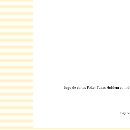
Jogo de cartas Poker Texas Holdem com dois
Jogar.